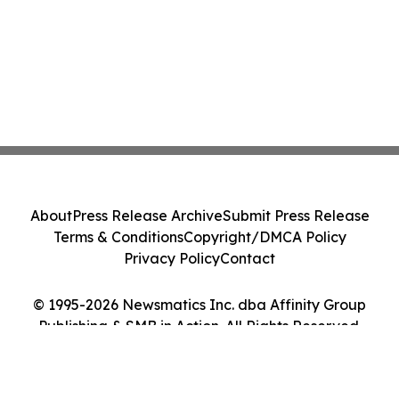
About
Press Release Archive
Submit Press Release
Terms & Conditions
Copyright/DMCA Policy
Privacy Policy
Contact
© 1995-2026 Newsmatics Inc. dba Affinity Group
Publishing & SMB in Action. All Rights Reserved.
Cookie Settings / Your Privacy Choices